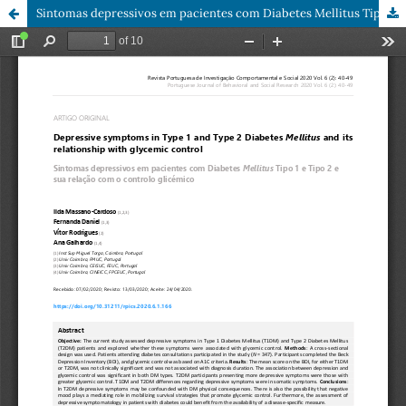
Sintomas depressivos em pacientes com Diabetes Mellitus Tipo 1 e Tipo 2 e sua relação com o controlo glicémico