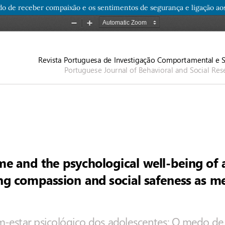
do de receber compaixão e os sentimentos de segurança e ligação a