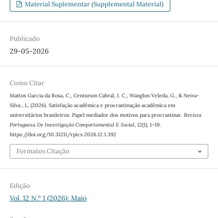
Material Suplementar (Supplemental Material)
Publicado
29-05-2026
Como Citar
Mattos Garcia da Rosa, C., Centurion Cabral, J. C., Wanglon Veleda, G., & Neiva-
Silva , L. (2026). Satisfação acadêmica e procrastinação acadêmica em
universitários brasileiros: Papel mediador dos motivos para procrastinar.
Revista
Portuguesa De Investigação Comportamental E Social
,
12
(1), 1–19.
https://doi.org/10.31211/rpics.2026.12.1.392
Formatos Citação
Edição
Vol. 12 N.º 1 (2026): Maio