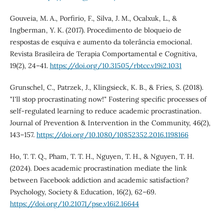
Gouveia, M. A., Porfirio, F., Silva, J. M., Ocalxuk, L., &
Ingberman, Y. K. (2017). Procedimento de bloqueio de
respostas de esquiva e aumento da tolerância emocional.
Revista Brasileira de Terapia Comportamental e Cognitiva,
19(2), 24–41.
https://doi.org/10.31505/rbtcc.v19i2.1031
Grunschel, C., Patrzek, J., Klingsieck, K. B., & Fries, S. (2018).
"I'll stop procrastinating now!" Fostering specific processes of
self-regulated learning to reduce academic procrastination.
Journal of Prevention & Intervention in the Community, 46(2),
143–157.
https://doi.org/10.1080/10852352.2016.1198166
Ho, T. T. Q., Pham, T. T. H., Nguyen, T. H., & Nguyen, T. H.
(2024). Does academic procrastination mediate the link
between Facebook addiction and academic satisfaction?
Psychology, Society & Education, 16(2), 62–69.
https://doi.org/10.21071/pse.v16i2.16644