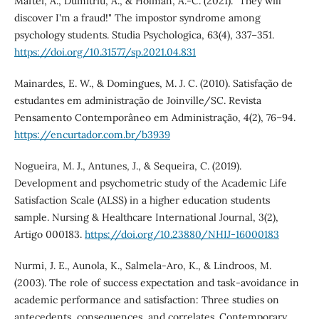
Maftei, A., Dumitriu, A., & Holman, A.-C. (2021). "They will
discover I'm a fraud!" The impostor syndrome among
psychology students. Studia Psychologica, 63(4), 337–351.
https://doi.org/10.31577/sp.2021.04.831
Mainardes, E. W., & Domingues, M. J. C. (2010). Satisfação de
estudantes em administração de Joinville/SC. Revista
Pensamento Contemporâneo em Administração, 4(2), 76–94.
https://encurtador.com.br/b3939
Nogueira, M. J., Antunes, J., & Sequeira, C. (2019).
Development and psychometric study of the Academic Life
Satisfaction Scale (ALSS) in a higher education students
sample. Nursing & Healthcare International Journal, 3(2),
Artigo 000183.
https://doi.org/10.23880/NHIJ-16000183
Nurmi, J. E., Aunola, K., Salmela-Aro, K., & Lindroos, M.
(2003). The role of success expectation and task-avoidance in
academic performance and satisfaction: Three studies on
antecedents, consequences, and correlates. Contemporary