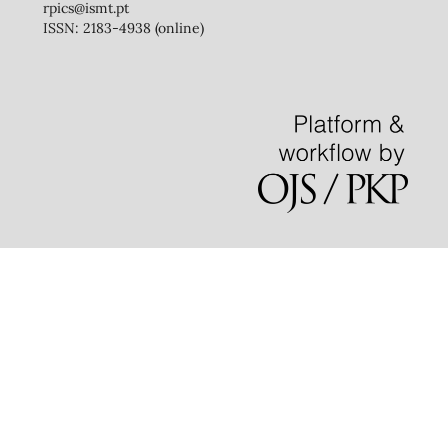
rpics@ismt.pt
ISSN: 2183-4938 (online)