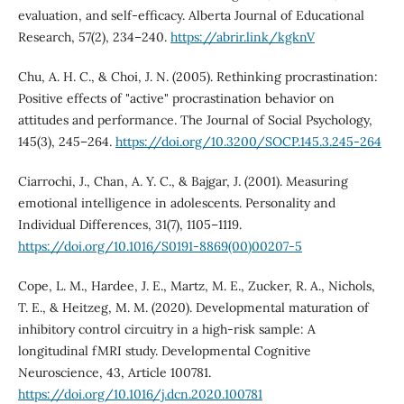
evaluation, and self-efficacy. Alberta Journal of Educational
Research, 57(2), 234–240.
https://abrir.link/kgknV
Chu, A. H. C., & Choi, J. N. (2005). Rethinking procrastination:
Positive effects of "active" procrastination behavior on
attitudes and performance. The Journal of Social Psychology,
145(3), 245–264.
https://doi.org/10.3200/SOCP.145.3.245-264
Ciarrochi, J., Chan, A. Y. C., & Bajgar, J. (2001). Measuring
emotional intelligence in adolescents. Personality and
Individual Differences, 31(7), 1105–1119.
https://doi.org/10.1016/S0191-8869(00)00207-5
Cope, L. M., Hardee, J. E., Martz, M. E., Zucker, R. A., Nichols,
T. E., & Heitzeg, M. M. (2020). Developmental maturation of
inhibitory control circuitry in a high-risk sample: A
longitudinal fMRI study. Developmental Cognitive
Neuroscience, 43, Article 100781.
https://doi.org/10.1016/j.dcn.2020.100781