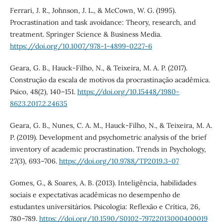
Ferrari, J. R., Johnson, J. L., & McCown, W. G. (1995).
Procrastination and task avoidance: Theory, research, and
treatment. Springer Science & Business Media.
https://doi.org/10.1007/978-1-4899-0227-6
Geara, G. B., Hauck-Filho, N., & Teixeira, M. A. P. (2017).
Construção da escala de motivos da procrastinação acadêmica.
Psico, 48(2), 140–151.
https://doi.org/10.15448/1980-
8623.2017.2.24635
Geara, G. B., Nunes, C. A. M., Hauck-Filho, N., & Teixeira, M. A.
P. (2019). Development and psychometric analysis of the brief
inventory of academic procrastination. Trends in Psychology,
27(3), 693–706.
https://doi.org/10.9788/TP2019.3-07
Gomes, G., & Soares, A. B. (2013). Inteligência, habilidades
sociais e expectativas acadêmicas no desempenho de
estudantes universitários. Psicologia: Reflexão e Crítica, 26,
780–789.
https://doi.org/10.1590/S0102-79722013000400019