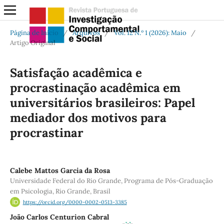
Página de Início
/
Arquivos
/
Vol. 12 N.º 1 (2026): Maio
/
Artigo Original
Satisfação acadêmica e
procrastinação acadêmica em
universitários brasileiros: Papel
mediador dos motivos para
procrastinar
Calebe Mattos Garcia da Rosa
Universidade Federal do Rio Grande, Programa de Pós-Graduação
em Psicologia, Rio Grande, Brasil
https://orcid.org/0000-0002-0513-3385
João Carlos Centurion Cabral