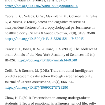
and Individual Differences, 28(1), 153–167.
https://doi.org/10.1016/S0191-8869(99)00091-4
Cabral, J. C., Veleda, G. W., Mazzoleni, M., Colares, E. P., Silva,
L., & Neves, V. (2016). Stress and cognitive reserve as
independent factors of neuropsychological performance in
healthy elderly. Ciência & Saúde Coletiva, 21(11), 3499–3508.
https://doi.org/10.1590/1413-812320152111.17452015
Casey, B. J., Jones, R. M., & Hare, T. A. (2008). The adolescent
brain. Annals of the New York Academy of Sciences, 1124(1),
111–126.
https://doi.org/10.1196/annals.1440.010
Celik, P., & Storme, M. (2018). Trait emotional intelligence
predicts academic satisfaction through career adaptability.
Journal of Career Assessment, 26(4), 666–677.
https://doi.org/10.1177/1069072717723290
Chow, H. P. (2011). Procrastination among undergraduate
students: Effects of emotional intelligence, school life, self-