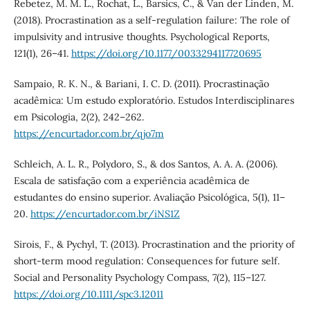
Rebetez, M. M. L., Rochat, L., Barsics, C., & Van der Linden, M.
(2018). Procrastination as a self-regulation failure: The role of
impulsivity and intrusive thoughts. Psychological Reports,
121(1), 26–41.
https://doi.org/10.1177/0033294117720695
Sampaio, R. K. N., & Bariani, I. C. D. (2011). Procrastinação
acadêmica: Um estudo exploratório. Estudos Interdisciplinares
em Psicologia, 2(2), 242–262.
https://encurtador.com.br/qjo7m
Schleich, A. L. R., Polydoro, S., & dos Santos, A. A. A. (2006).
Escala de satisfação com a experiência acadêmica de
estudantes do ensino superior. Avaliação Psicológica, 5(1), 11–
20.
https://encurtador.com.br/iNS1Z
Sirois, F., & Pychyl, T. (2013). Procrastination and the priority of
short-term mood regulation: Consequences for future self.
Social and Personality Psychology Compass, 7(2), 115–127.
https://doi.org/10.1111/spc3.12011