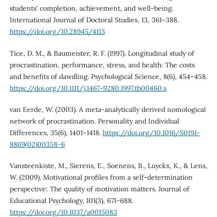
students' completion, achievement, and well-being.
International Journal of Doctoral Studies, 13, 361–388.
https://doi.org/10.28945/4113
Tice, D. M., & Baumeister, R. F. (1997). Longitudinal study of
procrastination, performance, stress, and health: The costs
and benefits of dawdling. Psychological Science, 8(6), 454–458.
https://doi.org/10.1111/j.1467-9280.1997.tb00460.x
van Eerde, W. (2003). A meta-analytically derived nomological
network of procrastination. Personality and Individual
Differences, 35(6), 1401–1418.
https://doi.org/10.1016/S0191-
8869(02)00358-6
Vansteenkiste, M., Sierens, E., Soenens, B., Luyckx, K., & Lens,
W. (2009). Motivational profiles from a self-determination
perspective: The quality of motivation matters. Journal of
Educational Psychology, 101(3), 671–688.
https://doi.org/10.1037/a0015083