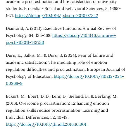
academic procrastination and life satisfaction of university
students. Procedia - Social and Behavioral Sciences, 5, 1665–
1671.
https://doi.org/10.1016/j.sbspro.2010.07.342
Diamond, A. (2013). Executive functions. Annual Review of
Psychology, 64, 135–168.
https://doi.org/10.1146/annurev-
psych-113011-143750
Duru, E., Balkıs, M., & Duru, S. (2024). Fear of failure and
academic satisfaction: The mediating role of emotion
regulation difficulties and procrastination. European Journal of
Psychology of Education.
https://doi.org/10.1007/s10212-024-
00868-9
Eckert, M., Ebert, D. D., Lehr, D., Sieland, B., & Berking, M.
(2016). Overcome procrastination: Enhancing emotion
regulation skills reduce procrastination. Learning and
Individual Differences, 52, 10–18.
https://doi.org/10.1016/j.lindif.2016.10.001