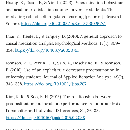
Huang, X., Rusdi, F., & Yin, J. (2023). Procrastination behaviour
and academic satisfaction among university students: The
mediating role of self-regulated learning [preprint]. Research
Square.
https://doi.org/10.21203/rs.3.rs-3790025/v1
Imai, K., Keele, L., & Tingley, D. (2010). A general approach to
causal mediation analysis. Psychological Methods, 15(4), 309–
334.
https://doi.org/10.1037/a0020761
Johnson, P. E., Perrin, C. J., Salo, A., Deschaine, E., & Johnson,
B. (2016). Use of an explicit rule decreases procrastination in
university students. Journal of Applied Behavior Analysis, 49(2),
346–358.
https://doi.org/10.1002/jaba.287
Kim, K. R., & Seo, E. H. (2015). The relationship between
procrastination and academic performance: A meta-analysis.
Personality and Individual Differences, 82, 26–33.
https://doi.org/10.1016/j.paid.2015.02.038