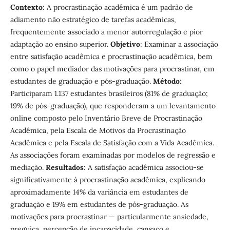
Contexto
: A procrastinação acadêmica é um padrão de
adiamento não estratégico de tarefas acadêmicas,
frequentemente associado a menor autorregulação e pior
adaptação ao ensino superior.
Objetivo
: Examinar a associação
entre satisfação acadêmica e procrastinação acadêmica, bem
como o papel mediador das motivações para procrastinar, em
estudantes de graduação e pós-graduação.
Método
:
Participaram 1.137 estudantes brasileiros (81% de graduação;
19% de pós-graduação), que responderam a um levantamento
online composto pelo Inventário Breve de Procrastinação
Acadêmica, pela Escala de Motivos da Procrastinação
Acadêmica e pela Escala de Satisfação com a Vida Acadêmica.
As associações foram examinadas por modelos de regressão e
mediação.
Resultados
: A satisfação acadêmica associou-se
significativamente à procrastinação acadêmica, explicando
aproximadamente 14% da variância em estudantes de
graduação e 19% em estudantes de pós-graduação. As
motivações para procrastinar — particularmente ansiedade,
preguiça, percepção de incapacidade, cansaço e