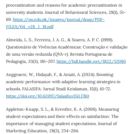
procrastination and reasons for academic procrastination in
university students. Journal of Behavioural Sciences, 28(1), 51–
69.
https://pu.edu.pk/images/journal/doap/PDF-
FILES/04_v28_1_18.pdf
Almeida, L. S., Ferreira, J. A. G., & Soares, A. P. C. (1999).
Questionário de Vivências Académicas: Construção e validação
de uma versão reduzida (QVA-r). Revista Portuguesa de
Pedagogia, 33(3), 181–207.
https://hdl.handle.net/1822/12080
Anggraeni, W., Hidayah, F., & Aniati, A. (2024). Boosting
academic performance with adaptive learning strategies in
schools. FALASIFA: Jurnal Studi Keislaman, 15(1), 61–72.
https://doi.org/10.62097/falasifa.v15i1.1780
Appleton-Knapp, S. L., & Krentler, K. A. (2006). Measuring
student expectations and their effects on satisfaction: The
importance of managing student expectations. Journal of
Marketing Education, 28(3), 254–264.