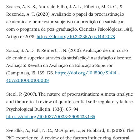
Soares, A. K. S., Andrade Filho, J. A. L., Ribeiro, M. G. C., &
Rezende, A. T. (2020). Avaliando o papel da procrastinação
acadêmica e bem-estar subjetivo na predição da satisfação
com o programa de pós-graduação. Ciencias Psicológicas, 14(1),
Artigo e-2078.
https://doi.org/10.22235/cp.v14i1.2078
Souza, S. A. D., & Reinert, J. N. (2010). Avaliação de um curso
de ensino superior através da satisfação/insatisfação discente.
Avaliação: Revista da Avaliação da Educação Superior
(Campinas), 15, 159–176.
https://doi.org/10.1590/S1414-
40772010000100009
Steel, P. (2007). The nature of procrastination: A meta-analytic
and theoretical review of quintessential self-regulatory failure.
Psychological Bulletin, 133(1), 65–94.
https://doi.org/10.1037/0033-2909.133.1.65
Sverdlik, A., Hall, N. C., McAlpine, L., & Hubbard, K. (2018). The
PhD experience: A review of the factors influencing doctoral