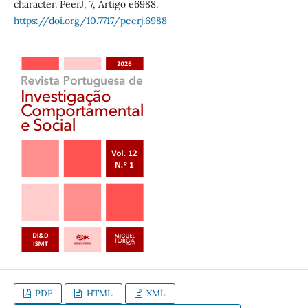
character. PeerJ, 7, Artigo e6988.
https://doi.org/10.7717/peerj.6988
PDF
HTML
XML