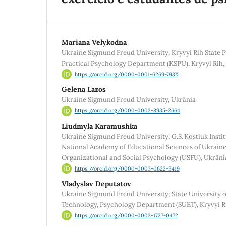
Mariana Velykodna
Ukraine Sigmund Freud University; Kryvyi Rih State P
Practical Psychology Department (KSPU), Kryvyi Rih,
https://orcid.org/0000-0001-6269-793X
Gelena Lazos
Ukraine Sigmund Freud University, Ukrânia
https://orcid.org/0000-0002-8935-2664
Liudmyla Karamushka
Ukraine Sigmund Freud University; G.S. Kostiuk Instit
National Academy of Educational Sciences of Ukraine
Organizational and Social Psychology (USFU), Ukrâni
https://orcid.org/0000-0003-0622-3419
Vladyslav Deputatov
Ukraine Sigmund Freud University; State University 
Technology, Psychology Department (SUET), Kryvyi R
https://orcid.org/0000-0003-1727-0472