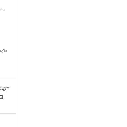
 de
o
ação
0