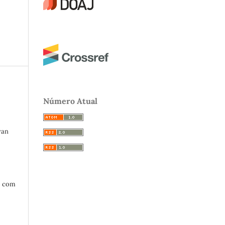
Número Atual
van
o com