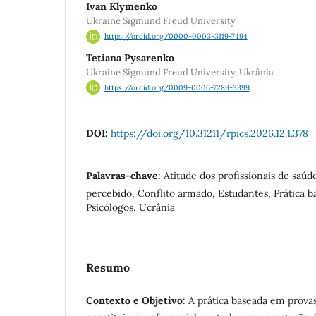
Ivan Klymenko
Ukraine Sigmund Freud University
https://orcid.org/0000-0003-3119-7494
Tetiana Pysarenko
Ukraine Sigmund Freud University, Ukrânia
https://orcid.org/0009-0006-7289-3399
DOI:
https://doi.org/10.31211/rpics.2026.12.1.378
Palavras-chave:
Atitude dos profissionais de saú
percebido, Conflito armado, Estudantes, Prática b
Psicólogos, Ucrânia
Resumo
Contexto e Objetivo
: A prática baseada em prova