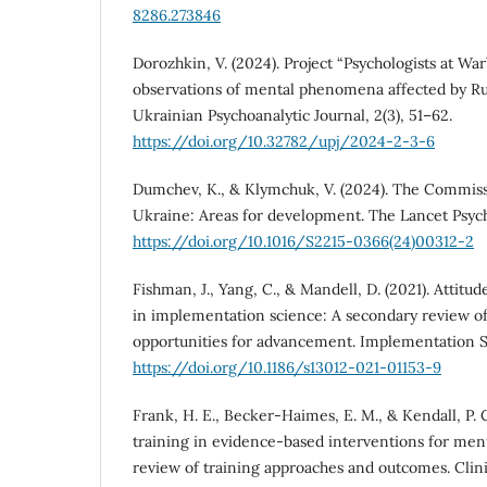
8286.273846
Dorozhkin, V. (2024). Рroject “Psychologists at W
observations of mental phenomena affected by Rus
Ukrainian Psychoanalytic Journal, 2(3), 51–62.
https://doi.org/10.32782/upj/2024-2-3-6
Dumchev, K., & Klymchuk, V. (2024). The Commiss
Ukraine: Areas for development. The Lancet Psychia
https://doi.org/10.1016/S2215-0366(24)00312-2
Fishman, J., Yang, C., & Mandell, D. (2021). Atti
in implementation science: A secondary review of
opportunities for advancement. Implementation Sci
https://doi.org/10.1186/s13012-021-01153-9
Frank, H. E., Becker-Haimes, E. M., & Kendall, P. C
training in evidence-based interventions for ment
review of training approaches and outcomes. Clini