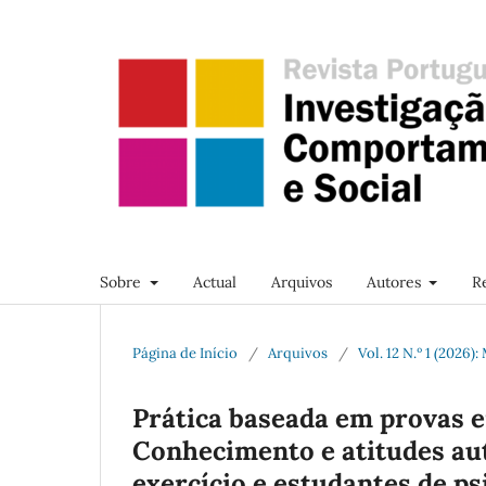
Sobre
Actual
Arquivos
Autores
R
Página de Início
/
Arquivos
/
Vol. 12 N.º 1 (2026):
Prática baseada em provas e
Conhecimento e atitudes au
exercício e estudantes de ps