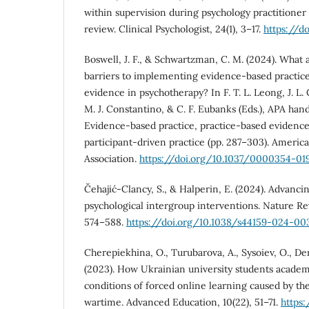
within supervision during psychology practitioner 
review. Clinical Psychologist, 24(1), 3–17.
https://do
Boswell, J. F., & Schwartzman, C. M. (2024). What
barriers to implementing evidence-based practic
evidence in psychotherapy? In F. T. L. Leong, J. L
M. J. Constantino, & C. F. Eubanks (Eds.), APA ha
Evidence-based practice, practice-based evidence
participant-driven practice (pp. 287–303). Americ
Association.
https://doi.org/10.1037/0000354-01
Čehajić-Clancy, S., & Halperin, E. (2024). Advanci
psychological intergroup interventions. Nature Re
574–588.
https://doi.org/10.1038/s44159-024-00
Cherepiekhina, O., Turubarova, A., Sysoiev, O., De
(2023). How Ukrainian university students academi
conditions of forced online learning caused by 
wartime. Advanced Education, 10(22), 51–71.
https