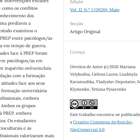
de intervenções eficazes
Edição
 como os conflitos
Vol. 12 N.º 1 (2026): Maio
conhecimento dos
esma predizem a
Secção
 estudo examinou o
Artigo Original
 PBEP entre psicólogos/as
ia em tempo de guerra.
Licença
tudes face à PBEP foram
 em psicólogos/as em
Direitos de Autor (c) 2026 Mariana
Um inquérito
online
incluiu
Velykodna, Gelena Lazos, Liudmyla
tisfação com a formação
Karamushka, Vladyslav Deputatov, I
atitudes face aos seus
Klymenko, Tetiana Pysarenko
a formação universitária
ofissionais, embora
 Ambos os grupos
 à PBEP, embora
Este trabalho encontra-se publicad
tos. Os estudantes
a
Creative Commons Atribuição-
ioculturais e às
NãoComercial 4.0
.
ofissionais valorizaram mais