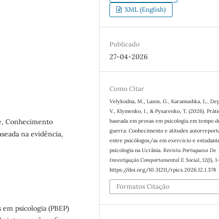
XML (English)
Publicado
27-04-2026
Como Citar
Velykodna, M., Lazos, G., Karamushka, L., De
V., Klymenko, I., & Pysarenko, T. (2026). Práti
baseada em provas em psicologia em tempo d
de, Conhecimento
guerra: Conhecimento e atitudes autorreport
aseada na evidência,
entre psicólogos/as em exercício e estudant
psicologia na Ucrânia.
Revista Portuguesa De
Investigação Comportamental E Social
,
12
(1), 
https://doi.org/10.31211/rpics.2026.12.1.378
Formatos Citação
s em psicologia (PBEP)