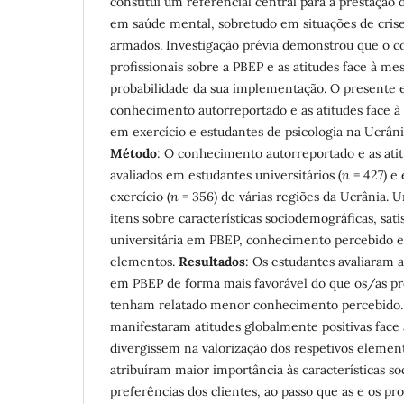
constitui um referencial central para a prestação 
em saúde mental, sobretudo em situações de crise
armados. Investigação prévia demonstrou que o 
profissionais sobre a PBEP e as atitudes face à m
probabilidade da sua implementação. O presente
conhecimento autorreportado e as atitudes face à
em exercício e estudantes de psicologia na Ucrân
Método
: O conhecimento autorreportado e as ati
avaliados em estudantes universitários (
n
= 427) e
exercício (
n
= 356) de várias regiões da Ucrânia. 
itens sobre características sociodemográficas, sa
universitária em PBEP, conhecimento percebido e 
elementos.
Resultados
: Os estudantes avaliaram 
em PBEP de forma mais favorável do que os/as pr
tenham relatado menor conhecimento percebido.
manifestaram atitudes globalmente positivas face
divergissem na valorização dos respetivos elemen
atribuíram maior importância às características soc
preferências dos clientes, ao passo que as e os pr