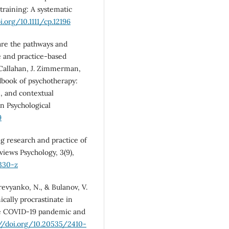
training: A systematic
i.org/10.1111/cp.12196
 are the pathways and
e and practice-based
. Callahan, J. Zimmerman,
ndbook of psychotherapy:
, and contextual
an Psychological
9
ng research and practice of
views Psychology, 3(9),
330-z
revyanko, N., & Bulanov, V.
cally procrastinate in
the COVID-19 pandemic and
://doi.org/10.20535/2410-