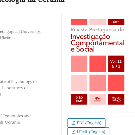
edagogical University,
 Ukrânia
ute of Psychology of
, Laboratory of
a
of Economics and
ih, Ucrânia
PDF (English)
HTML (English)