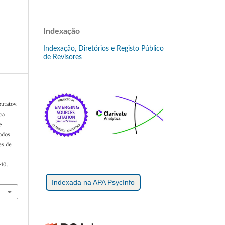
Indexação
Indexação, Diretórios e Registo Público
de Revisores
putatov,
ca
e
ados
es de
1–10.
Indexada na APA PsycInfo