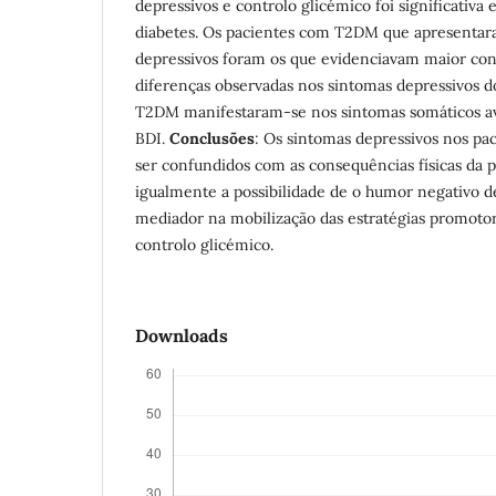
depressivos e controlo glicémico foi significativa
diabetes. Os pacientes com T2DM que apresentar
depressivos foram os que evidenciavam maior cont
diferenças observadas nos sintomas depressivos 
T2DM manifestaram-se nos sintomas somáticos av
BDI.
Conclusões
: Os sintomas depressivos nos 
ser confundidos com as consequências físicas da pr
igualmente a possibilidade de o humor negativo
mediador na mobilização das estratégias promot
controlo glicémico.
Downloads