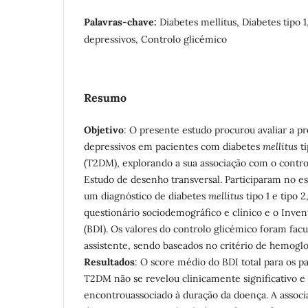
Palavras-chave:
Diabetes mellitus, Diabetes tipo 1
depressivos, Controlo glicémico
Resumo
Objetivo
: O presente estudo procurou avaliar a p
depressivos em pacientes com diabetes
mellitus
ti
(T2DM), explorando a sua associação com o contro
Estudo de desenho transversal. Participaram no e
um diagnóstico de diabetes
mellitus
tipo 1 e tipo 
questionário sociodemográfico e clínico e o Inve
(BDI). Os valores do controlo glicémico foram facu
assistente, sendo baseados no critério de hemoglob
Resultados
: O score médio do BDI total para os 
T2DM não se revelou clinicamente significativo e
encontrouassociado à duração da doença. A associ