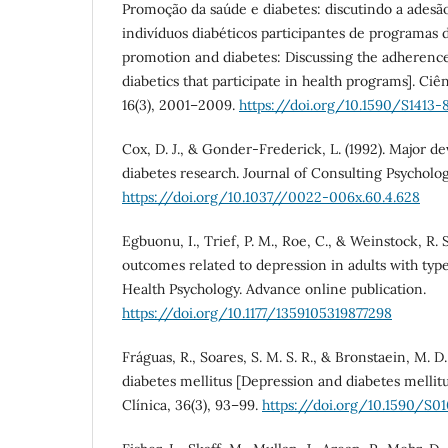
Promoção da saúde e diabetes: discutindo a adesã
indivíduos diabéticos participantes de programas 
promotion and diabetes: Discussing the adherence
diabetics that participate in health programs]. Ciê
16(3), 2001–2009.
https://doi.org/10.1590/S1413
Cox, D. J., & Gonder-Frederick, L. (1992). Major d
diabetes research. Journal of Consulting Psycholog
https://doi.org/10.1037//0022-006x.60.4.628
Egbuonu, I., Trief, P. M., Roe, C., & Weinstock, R. 
outcomes related to depression in adults with type 
Health Psychology. Advance online publication.
https://doi.org/10.1177/1359105319877298
Fráguas, R., Soares, S. M. S. R., & Bronstaein, M. D
diabetes mellitus [Depression and diabetes mellitus
Clínica, 36(3), 93–99.
https://doi.org/10.1590/