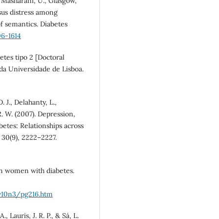
., Masharani, U., Glasgow,
rsus distress among
of semantics. Diabetes
06-1614
betes tipo 2 [Doctoral
 da Universidade de Lisboa.
. J., Delahanty, L.,
 R. W. (2007). Depression,
betes: Relationships across
 30(9), 2222–2227.
n in women with diabetes.
7v10n3/pg216.htm
, Lauris, J. R. P., & Sá, L.