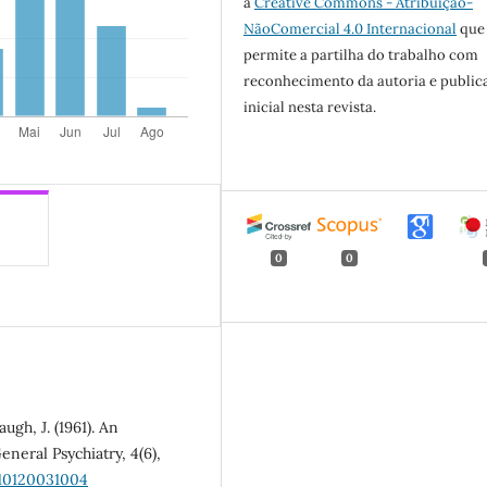
a
Creative Commons - Atribuição-
NãoComercial 4.0 Internacional
que
permite a partilha do trabalho com
reconhecimento da autoria e public
inicial nesta revista.
0
0
ugh, J. (1961). An
neral Psychiatry, 4(6),
710120031004