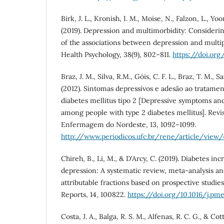
Birk, J. L., Kronish, I. M., Moise, N., Falzon, L., Yo
(2019). Depression and multimorbidity: Considerin
of the associations between depression and multip
Health Psychology, 38(9), 802–811.
https://doi.or
Braz, J. M., Silva, R.M., Góis, C. F. L., Braz, T. M., Sa
(2012). Sintomas depressivos e adesão ao tratame
diabetes mellitus tipo 2 [Depressive symptoms an
among people with type 2 diabetes mellitus]. Revi
Enfermagem do Nordeste, 13, 1092–1099.
http://www.periodicos.ufc.br/rene/article/view
Chireh, B., Li, M., & D'Arcy, C. (2019). Diabetes inc
depression: A systematic review, meta-analysis an
attributable fractions based on prospective studie
Reports, 14, 100822.
https://doi.org/10.1016/j.pm
Costa, J. A., Balga, R. S. M., Alfenas, R. C. G., & Cott