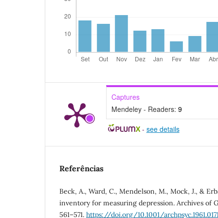
Captures
Mendeley - Readers:
9
-
see details
Referências
Beck, A., Ward, C., Mendelson, M., Mock, J., & Erba
inventory for measuring depression. Archives of Ge
561–571.
https://doi.org/10.1001/archpsyc.1961.01