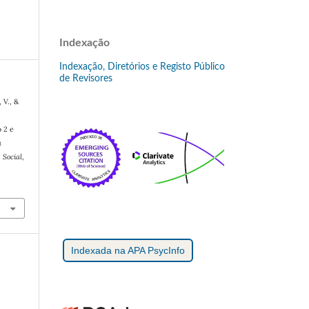
Indexação
Indexação, Diretórios e Registo Público
de Revisores
 V., &
m
o 2 e
a
 Social
,
Indexada na APA PsycInfo