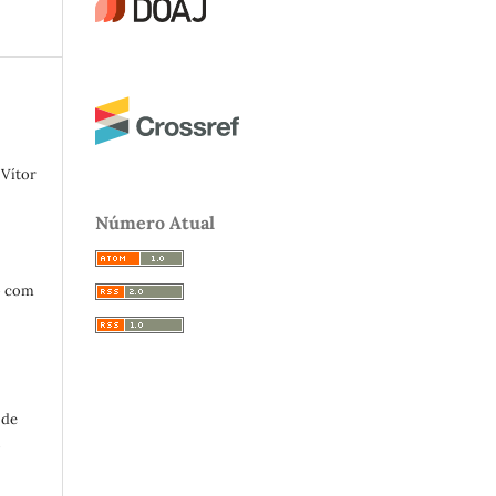
 Vítor
Número Atual
o com
 de
o