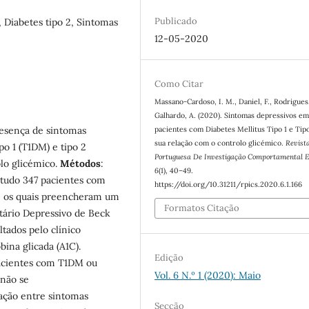
Publicado
, Diabetes tipo 2, Sintomas
12-05-2020
Como Citar
Massano-Cardoso, I. M., Daniel, F., Rodrigues,
Galhardo, A. (2020). Sintomas depressivos e
resença de sintomas
pacientes com Diabetes Mellitus Tipo 1 e Tip
sua relação com o controlo glicémico.
Revist
po 1 (T1DM) e tipo 2
Portuguesa De Investigação Comportamental E
lo glicémico.
Métodos
:
6
(1), 40–49.
studo 347 pacientes com
https://doi.org/10.31211/rpics.2020.6.1.166
2, os quais preencheram um
Formatos Citação
ntário Depressivo de Beck
ltados pelo clínico
ina glicada (A1C).
Edição
pacientes com T1DM ou
Vol. 6 N.º 1 (2020): Maio
 não se
ação entre sintomas
Secção