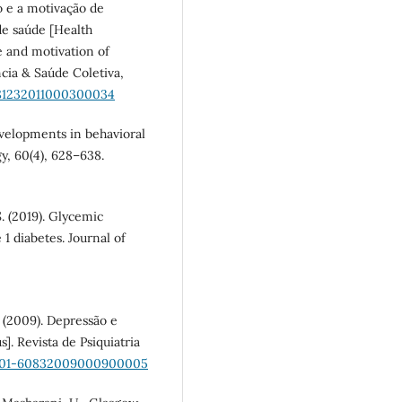
o e a motivação de
de saúde [Health
 and motivation of
ncia & Saúde Coletiva,
-81232011000300034
evelopments in behavioral
y, 60(4), 628–638.
S. (2019). Glycemic
1 diabetes. Journal of
. (2009). Depressão e
]. Revista de Psiquiatria
S0101-60832009000900005