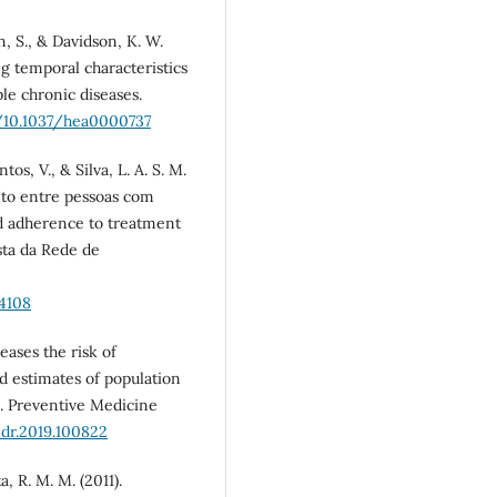
on, S., & Davidson, K. W.
g temporal characteristics
le chronic diseases.
g/10.1037/hea0000737
ntos, V., & Silva, L. A. S. M.
nto entre pessoas com
d adherence to treatment
sta da Rede de
/4108
reases the risk of
d estimates of population
s. Preventive Medicine
edr.2019.100822
a, R. M. M. (2011).