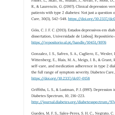
Fisher, L., Skaff, M., Mullan, J., Arean, P., Mohr, D
R., & Laurencin, G. (2007). Clinical depression ve
patients with type 2 diabetes: Not just a question 
Care, 30(3), 542–548.
https://doi.org/10.2337/dc
Góis, C. J. F. C. (2013). Estados depressivos em dia
dissertation, Universidade de Lisboa]. Repositório
https://repositorio.ul.pt/handle/10451/8976
Gonzalez, J. S., Safren, S. A., Cagliero, E., Wexler, D
Wittenberg, E., Blais, M. A., Meigs, J. B., & Grant,
self-care, and medication adherence in type 2 dia
the full range of symptom severity. Diabetes Care,
https://doi.org/10.2337/dc07-0158
Griffiths, L. S., & Lustman, P. J. (1997). Depressio
Diabetes Spectrum, 10, 216–223.
http://journal.diabetes.org/diabetesspectrum/9
Guedes, M. F. S., Sales-Peres, S. H. C., Negrato, C. A.