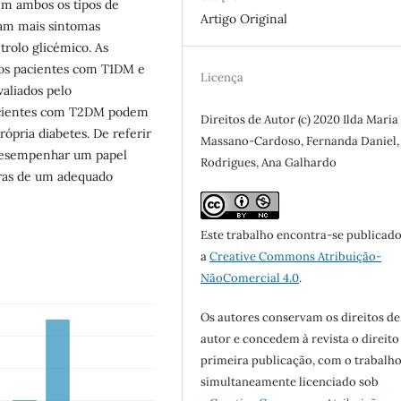
 em ambos os tipos de
Artigo Original
am mais sintomas
rolo glicémico. As
dos pacientes com T1DM e
Licença
aliados pelo
pacientes com T2DM podem
Direitos de Autor (c) 2020 Ilda Maria
ópria diabetes. De referir
Massano-Cardoso, Fernanda Daniel,
 desempenhar um papel
Rodrigues, Ana Galhardo
oras de um adequado
Este trabalho encontra-se publicad
a
Creative Commons Atribuição-
NãoComercial 4.0
.
Os autores conservam os direitos de
autor e concedem à revista o direito
primeira publicação, com o trabalh
simultaneamente licenciado sob