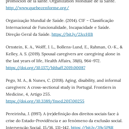
promocion de la santé. Organization Mondiale de la Santé.
http://www.quebecenforme.org/
Organização Mundial de Saúde. (2014). CIF – Classificação
Internacional de Funcionalidade, Incapacidade e Saúde.
Direção Geral da Saúde.
https://bit.ly/2JccHIB
Ornstein, K. A., Wolff, J. L., Bollens-Lund, E., Rahman, O.-K., &
Kelley, A. S. (2019). Spousal caregivers are caregiving alone in
the last years of life, Health Affairs, 38(6), 964–972.
https://doi.org/10.1377/hlthaff.2019.00087
Pego, M. A., & Nunes, C. (2018). Aging, disability, and informal
caregivers: A cross-sectional study in Portugal. Frontiers in
Medicine, 4, Artigo 255.
https://doi.org/10.3389/fmed.2017.00255
Pereirinha, J. (1997). A (re)definição dos direitos sociais face à
crise do Estado-Providência e ao fenómeno da exclusão social.
Intervenção Social, 15/16, 131–142.
https://bit.ly/39c5P8R