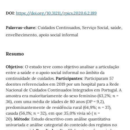
DOI:
https://doi.org/10.31211/rpics.2020.6.2.189
Palavras-chave:
Cuidados Continuados, Serviço Social, saúde,
envelhecimento, apoio social informal
Resumo
Objetivo
: O estudo teve como objetivo analisar a articulação
entre a saúde e o apoio social informal no âmbito da
continuidade de cuidados.
Participantes
: Participaram 57
doentes referenciados em 2019 por um hospital para a Rede
Nacional de Cuidados Continuados Integrados em Portugal. A
amostra era maioritariamente do sexo feminino (63,2%;
n
=
36), com uma média de idades de 80 anos (
DP
= 9,2),
predominantemente de residência rural (64,9%;
n
= 37),
casada (56,1%;
n
= 32), em que 35,0% vivia só (
n
=
20).
Método
: Estudo descritivo com análise quantitativa
univariada e análise categorial do conteúdo dos registos no