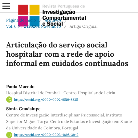
Página de Início
/
Arquivos
/
Vol. 6 N.º 2 (2020): Novembro
/
Artigo Original
Articulação do serviço social
hospitalar com a rede de apoio
informal em cuidados continuados
Paula Macedo
Hospital Distrital de Pombal - Centro Hospitalar de Leiria
https://orcid.org/0000-0002-9519-8835
Sónia Guadalupe
Centro de Investigação Interdisciplinar Psicossocial, Instituto
Superior Miguel Torga; Centro de Estudos e Investigação em Saúde
da Universidade de Coimbra, Portugal
https://orcid.org/0000-0003-4898-3942