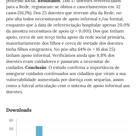
processo social.
Resultados
: Dos 57 doentes referenciados
para a Rede, registaram-se óbitos e cancelamentos em 32
casos (56,1%). Dos 25 doentes que tiveram alta da Rede, no
pós-alta todos necessitavam de apoio informal e/ou formal,
enquanto que à data de referenciação hospitalar apenas 20,0%
da amostra necessitava de apoio (
p
< 0,001). Dos que tinham
apoio, cerca de um terço tinha apoio da rede social primária,
maioritariamente dos filhos e cerca de metade dos doentes
tinha filhos emigrantes. No pós-alta 64% (
n
= 16 dos 25)
tinham apoio informal. Verificámos ainda que 8,8% dos
doentes eram cuidadores e passaram a necessitar de
cuidados.
Conclusão
: O estudo confirma a importância de
assegurar cuidados continuados aos cidadãos que viram a sua
vulnerabilidade aumentada por doença com sequelas, assim
como a fulcral articulação com o sistema de apoio informal aos
doentes.
Downloads