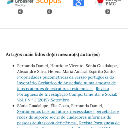
0
0
0
Artigos mais lidos do(s) mesmo(s) autor(es)
Fernanda Daniel, Henrique Vicente, Sónia Guadalupe,
Alexandre Silva, Helena Maria Amaral Espirito Santo,
Propriedades psicométricas da versão portuguesa do
Inventário Geriátrico de Ansiedade numa amostra de
idosos utentes de estruturas residenciais
,
Revista
Portuguesa de Investigação Comportamental e Social:
Vol. 1 N.º 2 (2015): Setembro
Sónia Guadalupe, Élia Costa, Fernanda Daniel,
Sentimentos face ao futuro, necessidades percebidas e
redes de suporte social de cuidadores informais de
pessoas adultas com deficiência
,
Revista Portuguesa de