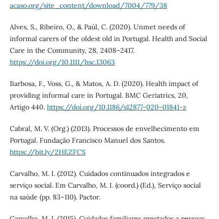
acaso.org/site_content/download/7004/779/38
Alves, S., Ribeiro, O., & Paúl, C. (2020). Unmet needs of
informal carers of the oldest old in Portugal. Health and Social
Care in the Community, 28, 2408–2417.
https://doi.org/10.1111/hsc.13063
Barbosa, F., Voss, G., & Matos, A. D. (2020). Health impact of
providing informal care in Portugal. BMC Geriatrics, 20,
Artigo 440.
https://doi.org/10.1186/s12877-020-01841-z
Cabral, M. V. (Org.) (2013). Processos de envelhecimento em
Portugal. Fundação Francisco Manuel dos Santos.
https://bit.ly/2HEZFCS
Carvalho, M. I. (2012). Cuidados continuados integrados e
serviço social. Em Carvalho, M. I. (coord.) (Ed.), Serviço social
na saúde (pp. 83–110). Pactor.
Carvalho, M. I. (2015). Cuidados familiares prestados a pessoas