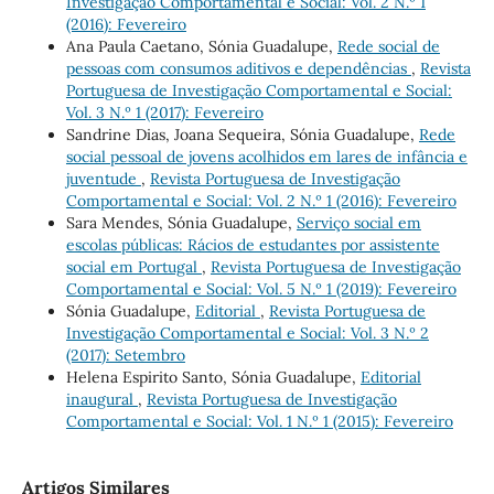
Investigação Comportamental e Social: Vol. 2 N.º 1
(2016): Fevereiro
Ana Paula Caetano, Sónia Guadalupe,
Rede social de
pessoas com consumos aditivos e dependências
,
Revista
Portuguesa de Investigação Comportamental e Social:
Vol. 3 N.º 1 (2017): Fevereiro
Sandrine Dias, Joana Sequeira, Sónia Guadalupe,
Rede
social pessoal de jovens acolhidos em lares de infância e
juventude
,
Revista Portuguesa de Investigação
Comportamental e Social: Vol. 2 N.º 1 (2016): Fevereiro
Sara Mendes, Sónia Guadalupe,
Serviço social em
escolas públicas: Rácios de estudantes por assistente
social em Portugal
,
Revista Portuguesa de Investigação
Comportamental e Social: Vol. 5 N.º 1 (2019): Fevereiro
Sónia Guadalupe,
Editorial
,
Revista Portuguesa de
Investigação Comportamental e Social: Vol. 3 N.º 2
(2017): Setembro
Helena Espirito Santo, Sónia Guadalupe,
Editorial
inaugural
,
Revista Portuguesa de Investigação
Comportamental e Social: Vol. 1 N.º 1 (2015): Fevereiro
Artigos Similares