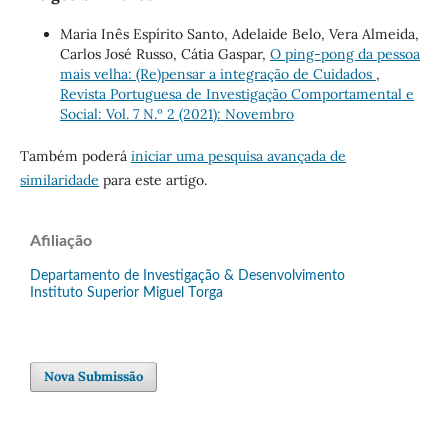
Maria Inês Espírito Santo, Adelaide Belo, Vera Almeida,
Carlos José Russo, Cátia Gaspar,
O ping-pong da pessoa
mais velha: (Re)pensar a integração de Cuidados
,
Revista Portuguesa de Investigação Comportamental e
Social: Vol. 7 N.º 2 (2021): Novembro
Também poderá
iniciar uma pesquisa avançada de
similaridade
para este artigo.
Afiliação
Departamento de Investigação & Desenvolvimento
Instituto Superior Miguel Torga
Nova Submissão