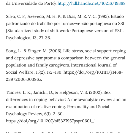
da Universidade do Porto).
http://hdl.handle.net/10216/19388
Silva, C. F., Azevedo, M. H. P., & Dias, M. R. V. C. (1995). Estudo
padronizado do trabalho por turnos-versão portuguesa do SSI
[Standardized study of shift work-Portuguese version of SSI].
Psychologica, 13, 27-36.
Song, L., & Singer, M. (2006). Life stress, social support coping
and depressive symptoms: a comparison between the general
population and family caregivers. International Journal of
Social Welfare, 15(2), 172–180. https://doi/org/10.1111/j.1468-
2397.2006.00386.x
Tamres, L. K., Janicki, D., & Helgeson, V. S. (2002). Sex
differences in coping behavior: A meta-analytic review and an
examination of relative coping. Personality and Social
Psychology Review, 6(1), 2–30.
https://doi/org/10.1207/s15327957pspr0601_1