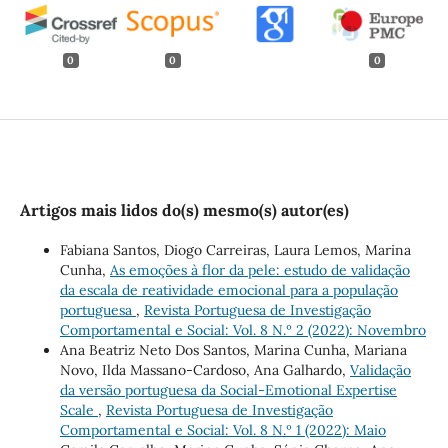
0
0
0
Artigos mais lidos do(s) mesmo(s) autor(es)
Fabiana Santos, Diogo Carreiras, Laura Lemos, Marina
Cunha,
As emoções à flor da pele: estudo de validação
da escala de reatividade emocional para a população
portuguesa
,
Revista Portuguesa de Investigação
Comportamental e Social: Vol. 8 N.º 2 (2022): Novembro
Ana Beatriz Neto Dos Santos, Marina Cunha, Mariana
Novo, Ilda Massano-Cardoso, Ana Galhardo,
Validação
da versão portuguesa da Social-Emotional Expertise
Scale
,
Revista Portuguesa de Investigação
Comportamental e Social: Vol. 8 N.º 1 (2022): Maio