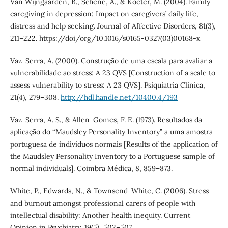
Van Wijngaarden, B., Schene, A., & Koeter, M. (2004). Family
caregiving in depression: Impact on caregivers’ daily life,
distress and help seeking. Journal of Affective Disorders, 81(3),
211–222. https://doi/org/10.1016/s0165-0327(03)00168-x
Vaz-Serra, A. (2000). Construção de uma escala para avaliar a
vulnerabilidade ao stress: A 23 QVS [Construction of a scale to
assess vulnerability to stress: A 23 QVS]. Psiquiatria Clínica,
21(4), 279–308.
http://hdl.handle.net/10400.4/193
Vaz-Serra, A. S., & Allen-Gomes, F. E. (1973). Resultados da
aplicação do “Maudsley Personality Inventory” a uma amostra
portuguesa de indivíduos normais [Results of the application of
the Maudsley Personality Inventory to a Portuguese sample of
normal individuals]. Coimbra Médica, 8, 859–873.
White, P., Edwards, N., & Townsend-White, C. (2006). Stress
and burnout amongst professional carers of people with
intellectual disability: Another health inequity. Current
Opinion in Psychiatry, 19(5), 502–507.