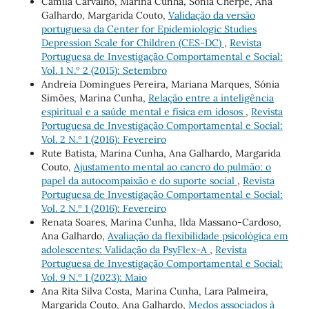
Camila Carvalho, Marina Cunha, Sónia Cherpe, Ana
Galhardo, Margarida Couto,
Validação da versão
portuguesa da Center for Epidemiologic Studies
Depression Scale for Children (CES-DC)
,
Revista
Portuguesa de Investigação Comportamental e Social:
Vol. 1 N.º 2 (2015): Setembro
Andreia Domingues Pereira, Mariana Marques, Sónia
Simões, Marina Cunha,
Relação entre a inteligência
espiritual e a saúde mental e física em idosos
,
Revista
Portuguesa de Investigação Comportamental e Social:
Vol. 2 N.º 1 (2016): Fevereiro
Rute Batista, Marina Cunha, Ana Galhardo, Margarida
Couto,
Ajustamento mental ao cancro do pulmão: o
papel da autocompaixão e do suporte social
,
Revista
Portuguesa de Investigação Comportamental e Social:
Vol. 2 N.º 1 (2016): Fevereiro
Renata Soares, Marina Cunha, Ilda Massano-Cardoso,
Ana Galhardo,
Avaliação da flexibilidade psicológica em
adolescentes: Validação da PsyFlex-A
,
Revista
Portuguesa de Investigação Comportamental e Social:
Vol. 9 N.º 1 (2023): Maio
Ana Rita Silva Costa, Marina Cunha, Lara Palmeira,
Margarida Couto, Ana Galhardo,
Medos associados à