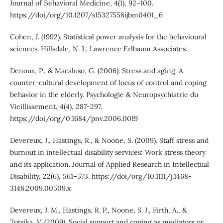
Journal of Behavioral Medicine, 4(1), 92–100.
https://doi/org/10.1207/s15327558ijbm0401_6
Cohen, J. (1992). Statistical power analysis for the behavioural
sciences. Hillsdale, N. J.: Lawrence Erlbaum Associates.
Denoux, P., & Macaluso, G. (2006). Stress and aging. A
counter-cultural development of locus of control and coping
behavior in the elderly. Psychologie & Neuropsychiatrie du
Vieillissement, 4(4), 287-297.
https://doi/org/0.1684/pnv.2006.0019
Devereux, J., Hastings, R., & Noone, S. (2009). Staff stress and
burnout in intellectual disability services: Work stress theory
and its application. Journal of Applied Research in Intellectual
Disability, 22(6), 561–573. https://doi/org/10.1111/j.1468-
3148.2009.00509.x
Devereux, J. M., Hastings, R. P., Noone, S. J., Firth, A., &
Totsika, V. (2009). Social support and coping as mediators or