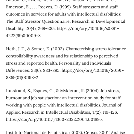
Emerson, E., . . . Reeves, D. (1999). Staff stressors and staff
outcomes in services for adults with intellectual disabilities:
The Staff Stressor Questionnaire. Research in Developmental
Disability, 20(4), 269–285. https://doi/org/10.1016/s0891–
4222(99)00009–8
Heth, J. T., & Somer, E. (2002). Characterising stress tolerance
controllability awareness and its relationship to perceived
stress and reported health. Personality and Individuals
Differences, 33(6), 883-895. https://doi/org/10.1016/S0191–
8869(01)00198-2
Innstrand, S., Espnes, G., & Mykletun, R. (2004). Job stress,
burnout and job satisfaction: an intervention study for staff
working with people with intellectual disabilities. Journal of
Applied Research in Intellectual Disabilities, 17(2), 119–126.
https://doi/org/10.1111/j.1360-2322.2004.00189.x
Instituto Nacional de Estatística. (2002). Censos 2001: Análise