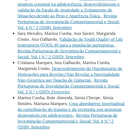
imagem corporal na adolescência: desenvolvimento e
validação da Escala de Ansiedade e Evitamento de
Situações devido ao Peso e Aparência Física
,
Revista
Portuguesa de Investigação Comportamental e Social:
Vol. 4 N.º 2 (2018): Setembro
Sara Mendes, Marina Cunha, Ana Xavier, Margarida
Couto, Ana Galhardo,
Validação do Youth Quality of Life
Instrument (YQOL-R) para a população portuguesa
,
Revista Portuguesa de Investigação Comportamental e
Social: Vol. 1 N.º 2 (2015): Setembro
Cristiana Marques, Ana Galhardo, Marina Cunha,
Margarida Couto,
Desenvolvimento do Questionário de
Motivações para Revelar/Não Revelar a Parentalidade
Não-Genética por Doação de Gâmetas
,
Revista
Portuguesa de Investigação Comportamental e Social:
Vol. 3 N.º 1 (2017): Fevereiro
Marina Cunha, Rute Almeida, Sónia Cherpe, Sónia
Simões, Mariana Marques,
Uma abordagem longitudinal
da contribuição do trauma e da vergonha nos sintomas
depressivos em adolescentes
,
Revista Portuguesa de
Investigação Comportamental e Social: Vol. 4 N.º 2
(2018): Setembro