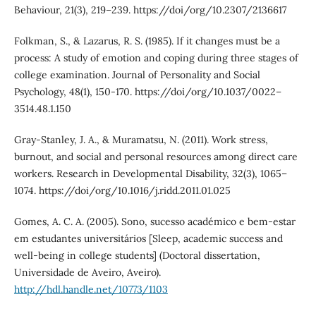
Behaviour, 21(3), 219–239. https://doi/org/10.2307/2136617
Folkman, S., & Lazarus, R. S. (1985). If it changes must be a
process: A study of emotion and coping during three stages of
college examination. Journal of Personality and Social
Psychology, 48(1), 150-170. https://doi/org/10.1037/0022–
3514.48.1.150
Gray-Stanley, J. A., & Muramatsu, N. (2011). Work stress,
burnout, and social and personal resources among direct care
workers. Research in Developmental Disability, 32(3), 1065–
1074. https://doi/org/10.1016/j.ridd.2011.01.025
Gomes, A. C. A. (2005). Sono, sucesso académico e bem-estar
em estudantes universitários [Sleep, academic success and
well-being in college students] (Doctoral dissertation,
Universidade de Aveiro, Aveiro).
http://hdl.handle.net/10773/1103