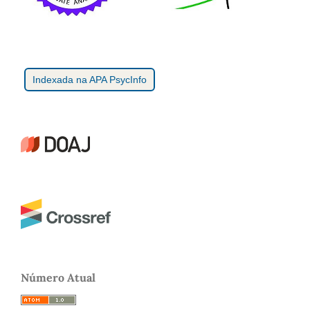
Indexada na APA PsycInfo
Número Atual