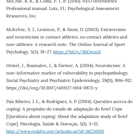
McCrae, R. R., & Costa, P. T. Jr. (2010). NEO Inventories:
Professional manual. Lutz, FL: Psychological Assessment
Resources, Inc.
McKelvie, S. J., Lemieux, P., & Stout, D. (2003). Extraversion
and neuroticism in contact athletes, no contact athletes and
non-athletes: A research note. The Online Journal of Sport
Psychology, 5(3), 19–27.
https://bit.ly/3BOwntX
Ormel, J., Rosmalen, J., & Farmer, A. (2004). Neuroticism: A
non-informative marker of vulnerability to psychopathology.
Social Psychiatry and Psychiatric Epidemiology, 39(11), 906–912.
https://doi/org/10.1007/s00127-004-0873-y
Pais Ribeiro, J. L., & Rodrigues, A. P. (2004). Questões acerca do
coping: A propósito do estudo de adaptação do Brief Cope
[Questions about coping: About the adaptation study of Brief
Cope]. Psicologia, Saúde & Doenças, 5(1), 3–15.
http://www.redalyc.org/articulo.oa?id=36250101