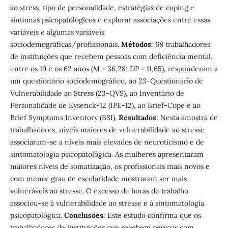
ao stress, tipo de personalidade, estratégias de coping e
sintomas psicopatológicos e explorar associações entre essas
variáveis e algumas variáveis
sociodemográficas/profissionais.
Métodos
: 68 trabalhadores
de instituições que recebem pessoas com deficiência mental,
entre os 19 e os 62 anos (
M
= 36,28;
DP
= 11,65), responderam a
um questionário sociodemográfico, ao 23-Questionário de
Vulnerabilidade ao Stress (23-QVS), ao Inventário de
Personalidade de Eysenck-12 (IPE-12), ao Brief-Cope e ao
Brief Symptoms Inventory (BSI).
Resultados
: Nesta amostra de
trabalhadores, níveis maiores de vulnerabilidade ao stresse
associaram-se a níveis mais elevados de neuroticismo e de
sintomatologia psicopatológica. As mulheres apresentaram
maiores níveis de somatização, os profissionais mais novos e
com menor grau de escolaridade mostraram ser mais
vulneráveis ao stresse. O excesso de horas de trabalho
associou-se à vulnerabilidade ao stresse e à sintomatologia
psicopatológica.
Conclusões
: Este estudo confirma que os
trabalhadores de instituições que recebem pessoas com