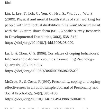
Bial.
Lin, J., Lee, T., Loh, C., Yen, C., Hsu, S., Wu, J., . . . Wu, S.
(2009). Physical and mental health status of staff working for
people with intellectual disabilities in Taiwan: Measurement
with the 36-item short-form (SF-36) health survey. Research
in Developmental Disabilities, 30(3), 538-546.
https://doi/org/10.1016/j.ridd.2008.08.002
Lu, L., & Chen, C. S. (1996). Correlates of coping behaviours:
Internal and external resources. Counselling Psychology
Quarterly, 9(3), 297-307.
https://doi/org/10.1080/09515079608258709
McCrae, R., & Costa, P. (1997). Personality, coping and coping
effectiveness in an adult sample. Journal of Personality and
Social Psychology, 54(2), 385–405.
https://doi/org/10.1111/j.1467-6494.1986.tb00401.x