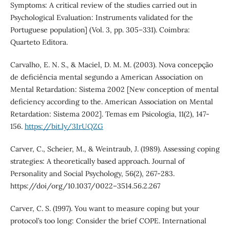
Symptoms: A critical review of the studies carried out in
Psychological Evaluation: Instruments validated for the
Portuguese population] (Vol. 3, pp. 305–331). Coimbra:
Quarteto Editora.
Carvalho, E. N. S., & Maciel, D. M. M. (2003). Nova concepção
de deficiência mental segundo a American Association on
Mental Retardation: Sistema 2002 [New conception of mental
deficiency according to the. American Association on Mental
Retardation: Sistema 2002]. Temas em Psicologia, 11(2), 147-
156.
https://bit.ly/3IrUQZG
Carver, C., Scheier, M., & Weintraub, J. (1989). Assessing coping
strategies: A theoretically based approach. Journal of
Personality and Social Psychology, 56(2), 267-283.
https://doi/org/10.1037/0022–3514.56.2.267
Carver, C. S. (1997). You want to measure coping but your
protocol’s too long: Consider the brief COPE. International