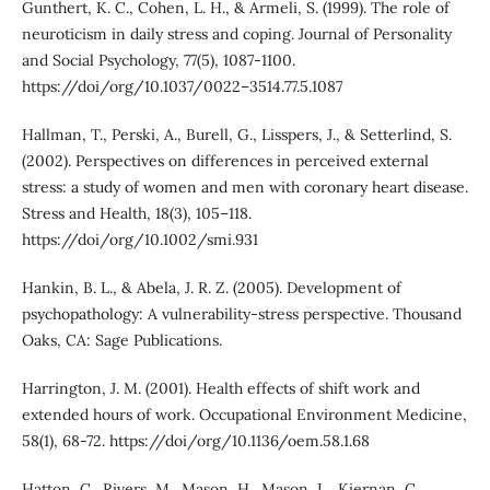
Gunthert, K. C., Cohen, L. H., & Armeli, S. (1999). The role of
neuroticism in daily stress and coping. Journal of Personality
and Social Psychology, 77(5), 1087-1100.
https://doi/org/10.1037/0022–3514.77.5.1087
Hallman, T., Perski, A., Burell, G., Lisspers, J., & Setterlind, S.
(2002). Perspectives on differences in perceived external
stress: a study of women and men with coronary heart disease.
Stress and Health, 18(3), 105–118.
https://doi/org/10.1002/smi.931
Hankin, B. L., & Abela, J. R. Z. (2005). Development of
psychopathology: A vulnerability-stress perspective. Thousand
Oaks, CA: Sage Publications.
Harrington, J. M. (2001). Health effects of shift work and
extended hours of work. Occupational Environment Medicine,
58(1), 68-72. https://doi/org/10.1136/oem.58.1.68
Hatton, C., Rivers, M., Mason, H., Mason, L., Kiernan, C.,