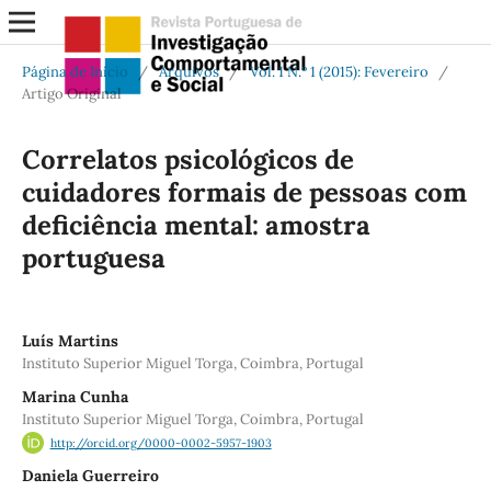
Página de Início
/
Arquivos
/
Vol. 1 N.º 1 (2015): Fevereiro
/
Artigo Original
Correlatos psicológicos de
cuidadores formais de pessoas com
deficiência mental: amostra
portuguesa
Luís Martins
Instituto Superior Miguel Torga, Coimbra, Portugal
Marina Cunha
Instituto Superior Miguel Torga, Coimbra, Portugal
http://orcid.org/0000-0002-5957-1903
Daniela Guerreiro