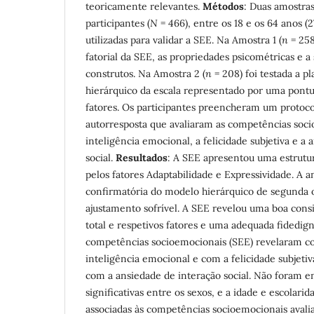
teoricamente relevantes.
Métodos
: Duas amostra
participantes (
N
= 466), entre os 18 e os 64 anos (2
utilizadas para validar a SEE. Na Amostra 1 (
n
= 258
fatorial da SEE, as propriedades psicométricas e a
construtos. Na Amostra 2 (
n
= 208) foi testada a p
hierárquico da escala representado por uma pontu
fatores. Os participantes preencheram um protoco
autorresposta que avaliaram as competências soci
inteligência emocional, a felicidade subjetiva e a
social.
Resultados
: A SEE apresentou uma estrutur
pelos fatores Adaptabilidade e Expressividade. A an
confirmatória do modelo hierárquico de segunda
ajustamento sofrível. A SEE revelou uma boa consi
total e respetivos fatores e uma adequada fidedign
competências socioemocionais (SEE) revelaram co
inteligência emocional e com a felicidade subjetiv
com a ansiedade de interação social. Não foram e
significativas entre os sexos, e a idade e escolar
associadas às competências socioemocionais avali