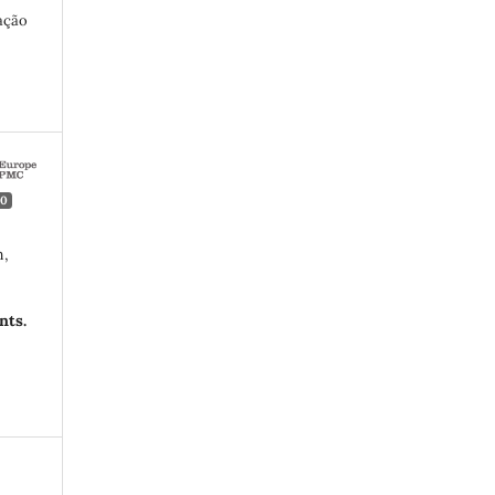
ação
0
n,
nts.