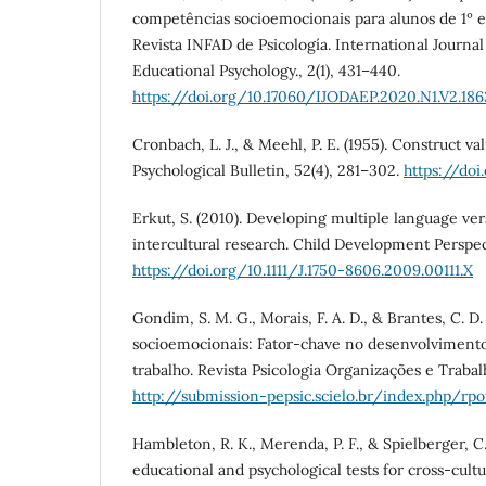
competências socioemocionais para alunos de 1º e 
Revista INFAD de Psicología. International Journa
Educational Psychology., 2(1), 431–440.
https://doi.org/10.17060/IJODAEP.2020.N1.V2.186
Cronbach, L. J., & Meehl, P. E. (1955). Construct val
Psychological Bulletin, 52(4), 281–302.
https://do
Erkut, S. (2010). Developing multiple language ver
intercultural research. Child Development Perspect
https://doi.org/10.1111/J.1750-8606.2009.00111.X
Gondim, S. M. G., Morais, F. A. D., & Brantes, C. D
socioemocionais: Fator-chave no desenvolviment
trabalho. Revista Psicologia Organizações e Trabal
http://submission-pepsic.scielo.br/index.php/rp
Hambleton, R. K., Merenda, P. F., & Spielberger, C
educational and psychological tests for cross-cult