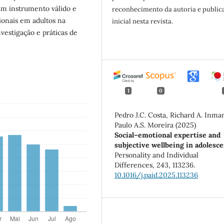
m instrumento válido e
reconhecimento da autoria e public
ionais em adultos na
inicial nesta revista.
vestigação e práticas de
1
0
Pedro J.C. Costa, Richard A. Inma
Paulo A.S. Moreira (2025)
Social–emotional expertise and
subjective wellbeing in adolesce
Personality and Individual
Differences,
243
,
113236.
10.1016/j.paid.2025.113236