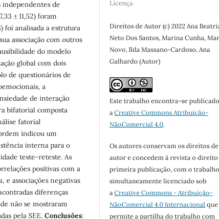
Licença
s independentes de
7,33 ± 11,52) foram
Direitos de Autor (c) 2022 Ana Beatri
) foi analisada a estrutura
Neto Dos Santos, Marina Cunha, Ma
 sua associação com outros
Novo, Ilda Massano-Cardoso, Ana
lausibilidade do modelo
Galhardo (Autor)
ação global com dois
lo de questionários de
oemocionais, a
 ansiedade de interação
Este trabalho encontra-se publicad
a bifatorial composta
a
Creative Commons Atribuição-
álise fatorial
NãoComercial 4.0
.
 ordem indicou um
stência interna para o
Os autores conservam os direitos de
idade teste-reteste. As
autor e concedem à revista o direito
rrelações positivas com a
primeira publicação, com o trabalh
a, e associações negativas
simultaneamente licenciado sob
ncontradas diferenças
a
Creative Commons - Atribuição-
idade não se mostraram
NãoComercial 4.0 Internacional
que
adas pela SEE.
Conclusões
:
permite a partilha do trabalho com