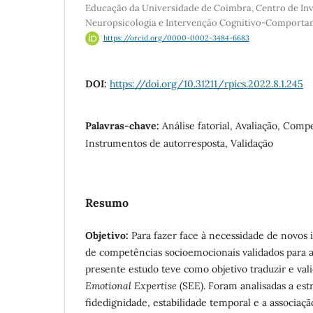
Educação da Universidade de Coimbra, Centro de In
Neuropsicologia e Intervenção Cognitivo-Comporta
https://orcid.org/0000-0002-3484-6683
DOI:
https://doi.org/10.31211/rpics.2022.8.1.245
Palavras-chave:
Análise fatorial, Avaliação, Com
Instrumentos de autorresposta, Validação
Resumo
Objetivo
:
Para fazer face à necessidade de novos 
de competências socioemocionais validados para a
presente estudo teve como objetivo traduzir e vali
Emotional Expertise
(SEE). Foram analisadas a estr
fidedignidade, estabilidade temporal e a associaçã