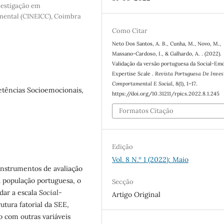
vestigação em
mental (CINEICC), Coimbra
Como Citar
Neto Dos Santos, A. B., Cunha, M., Novo, M.,
Massano-Cardoso, I., & Galhardo, A. . (2022).
Validação da versão portuguesa da Social-Emo
Expertise Scale .
Revista Portuguesa De Inves
Comportamental E Social
,
8
(1), 1–17.
petências Socioemocionais,
https://doi.org/10.31211/rpics.2022.8.1.245
Formatos Citação
Edição
Vol. 8 N.º 1 (2022): Maio
instrumentos de avaliação
 população portuguesa, o
Secção
dar a escala
Social-
Artigo Original
utura fatorial da SEE,
o com outras variáveis