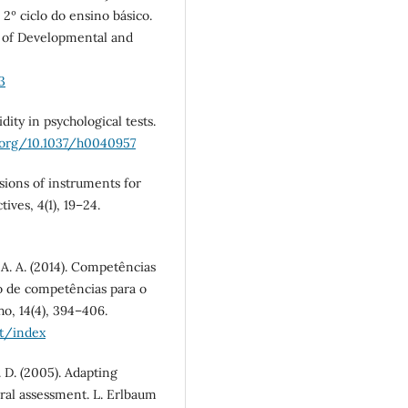
2º ciclo do ensino básico.
l of Developmental and
3
idity in psychological tests.
i.org/10.1037/h0040957
sions of instruments for
ives, 4(1), 19–24.
. A. A. (2014). Competências
o de competências para o
ho, 14(4), 394–406.
ot/index
. D. (2005). Adapting
ural assessment. L. Erlbaum