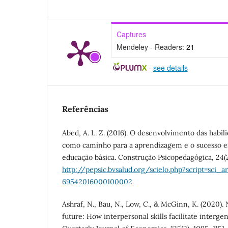
Captures
Mendeley - Readers:
21
-
see details
Referências
Abed, A. L. Z. (2016). O desenvolvimento das habi
como caminho para a aprendizagem e o sucesso es
educação básica. Construção Psicopedagógica, 24(2
http://pepsic.bvsalud.org/scielo.php?script=sci_a
69542016000100002
Ashraf, N., Bau, N., Low, C., & McGinn, K. (2020). 
future: How interpersonal skills facilitate interg