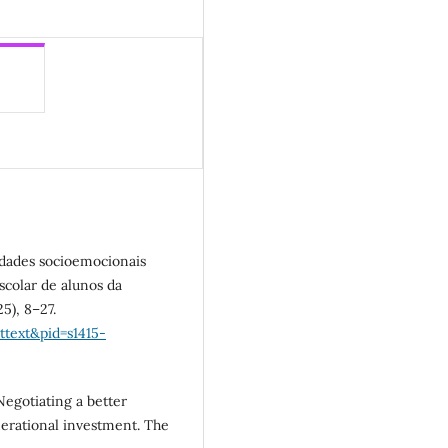
lidades socioemocionais
colar de alunos da
5), 8–27.
rttext&pid=s1415-
Negotiating a better
enerational investment. The