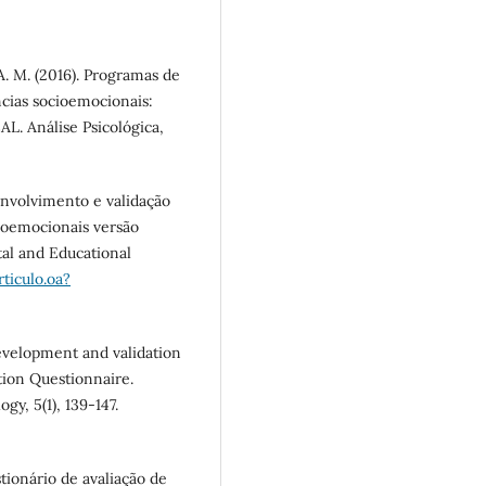
A. M. (2016). Programas de
cias socioemocionais:
L. Análise Psicológica,
senvolvimento e validação
ioemocionais versão
tal and Educational
ticulo.oa?
Development and validation
tion Questionnaire.
y, 5(1), 139-147.
stionário de avaliação de