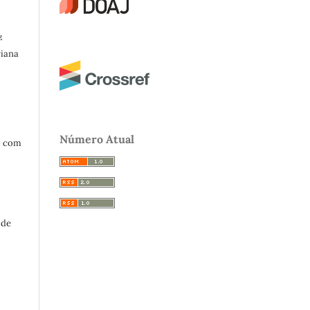
z
riana
Número Atual
o com
 de
o