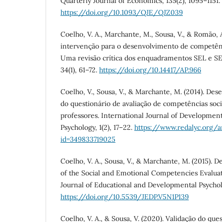
Quarterly Journal of Economics, 135(2), 1095–1151.
https://doi.org/10.1093/QJE/QJZ039
Coelho, V. A., Marchante, M., Sousa, V., & Romão, 
intervenção para o desenvolvimento de competên
Uma revisão crítica dos enquadramentos SEL e SEA
34(1), 61–72.
https://doi.org/10.14417/AP.966
Coelho, V., Sousa, V., & Marchante, M. (2014). De
do questionário de avaliação de competências soc
professores. International Journal of Developmen
Psychology, 1(2), 17–22.
https://www.redalyc.org/ar
id=349833719025
Coelho, V. A., Sousa, V., & Marchante, M. (2015). 
of the Social and Emotional Competencies Evalua
Journal of Educational and Developmental Psycholog
https://doi.org/10.5539/JEDP.V5N1P139
Coelho, V. A., & Sousa, V. (2020). Validação do que